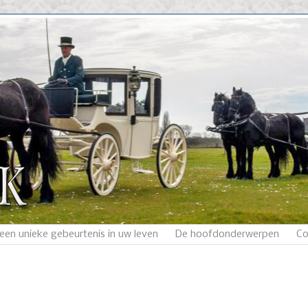
een unieke gebeurtenis in uw leven
De hoofdonderwerpen
Co