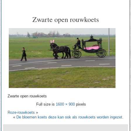
Zwarte open rouwkoets
Zwarte open rouwkoets
Full size is
1600 × 900
pixels
Roze-rouwkoets
»
«
De bloemen koets deze kan ook als rouwkoets worden ingezet.